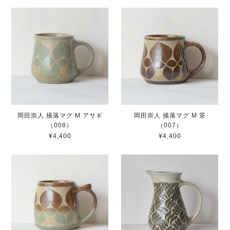
岡田崇人 掻落マグ M アサギ
岡田崇人 掻落マグ M 茶
（008）
（007）
¥4,400
¥4,400