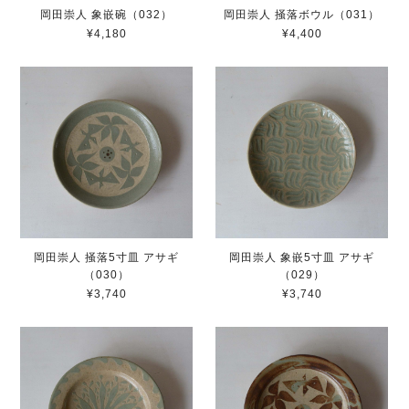
岡田崇人 象嵌碗（032）
岡田崇人 掻落ボウル（031）
¥4,180
¥4,400
岡田崇人 掻落5寸皿 アサギ
岡田崇人 象嵌5寸皿 アサギ
（030）
（029）
¥3,740
¥3,740