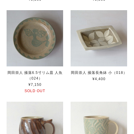
岡田崇人 掻落6.5寸リム皿 人魚
岡田崇人 掻落長角鉢 小（018）
（024）
¥4,400
¥7,150
SOLD OUT