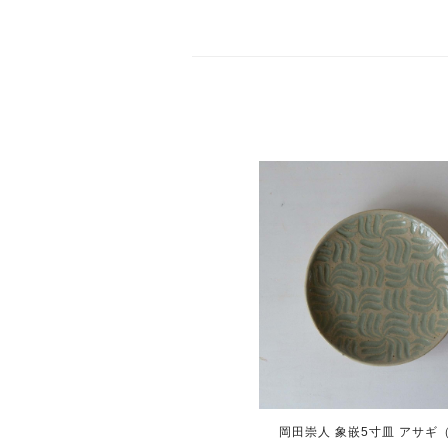
岡田崇人 象嵌5寸皿 アサギ（