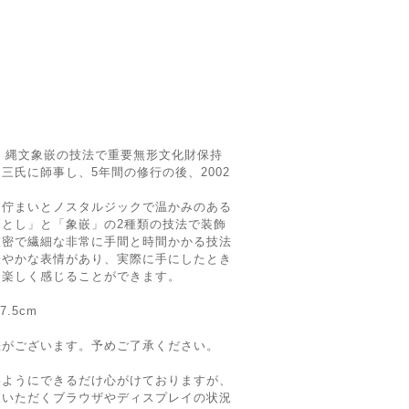
後、縄文象嵌の技法で重要無形文化財保持
三氏に師事し、5年間の修行の後、2002
な佇まいとノスタルジックで温かみのある
とし」と「象嵌」の2種類の技法で装飾
緻密で繊細な非常に手間と時間かかる技法
軽やかな表情があり、実際に手にしたとき
を楽しく感じることができます。
.5cm
差がございます。予めご了承ください。
いようにできるだけ心がけておりますが、
覧いただくブラウザやディスプレイの状況