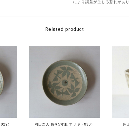
により誤差が生じる恐れがあ
Related product
029）
岡田崇人 掻落5寸皿 アサギ（030）
岡