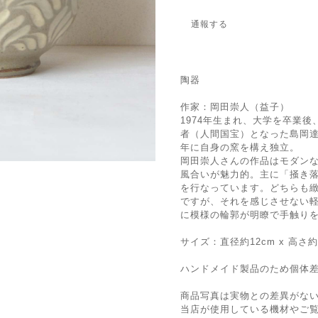
通報する
陶器
作家：岡田崇人（益子）
1974年生まれ、大学を卒業
者（人間国宝）となった島岡達
年に自身の窯を構え独立。
岡田崇人さんの作品はモダン
風合いが魅力的。主に「掻き落
を行なっています。どちらも
ですが、それを感じさせない
に模様の輪郭が明瞭で手触り
サイズ：直径約12cm x 高さ約7
ハンドメイド製品のため個体
商品写真は実物との差異がな
当店が使用している機材やご