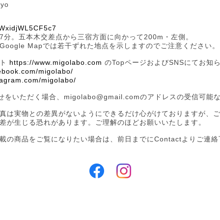
kyo
HiWxidjWL5CF5c7
7分。五本木交差点から三宿方面に向かって200m・左側。
oogle Mapでは若干ずれた地点を示しますのでご注意ください。
イト
https://www.migolabo.com
のTopページおよびSNSにてお知
cebook.com/migolabo/
stagram.com/migolabo/
わせをいただく場合、
migolabo@gmail.com
のアドレスの受信可能
真は実物との差異がないようにできるだけ心がけておりますが、
差が生じる恐れがあります。ご理解のほどお願いいたします。
の商品をご覧になりたい場合は、前日までにContactよりご連