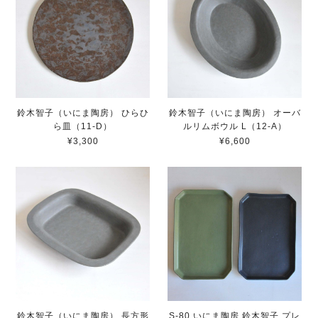
鈴木智子（いにま陶房） ひらひ
鈴木智子（いにま陶房） オーバ
ら皿（11-D）
ルリムボウル L（12-A）
¥3,300
¥6,600
鈴木智子（いにま陶房） 長方形
S-80 いにま陶房 鈴木智子 プレ