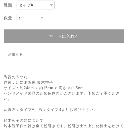
種類
数量
カートに入れる
通報する
陶器のうつわ
作家：いにま陶房 鈴木智子
サイズ：約24cm x 約16cm x 高さ 約1.5cm
ハンドメイド製品のため個体差がございます。予めご了承くださ
い。
写真左：タイプA、右：タイプBよりお選び下さい。
鈴木智子の器について
鈴木智子作の器は全て粉引きです。粉引は土の上に化粧土をかけて