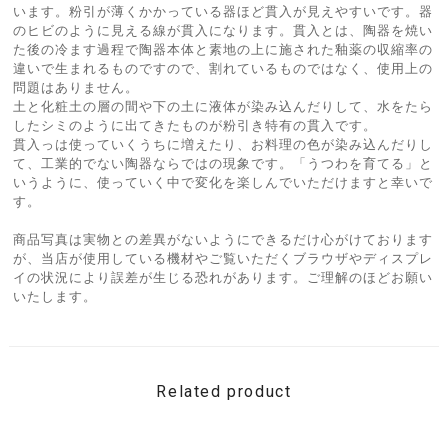
います。粉引が薄くかかっている器ほど貫入が見えやすいです。器
のヒビのように見える線が貫入になります。貫入とは、陶器を焼い
た後の冷ます過程で陶器本体と素地の上に施された釉薬の収縮率の
違いで生まれるものですので、割れているものではなく、使用上の
問題はありません。
土と化粧土の層の間や下の土に液体が染み込んだりして、水をたら
したシミのように出てきたものが粉引き特有の貫入です。
貫入っは使っていくうちに増えたり、お料理の色が染み込んだりし
て、工業的でない陶器ならではの現象です。「うつわを育てる」と
いうように、使っていく中で変化を楽しんでいただけますと幸いで
す。
商品写真は実物との差異がないようにできるだけ心がけております
が、当店が使用している機材やご覧いただくブラウザやディスプレ
イの状況により誤差が生じる恐れがあります。ご理解のほどお願い
いたします。
Related product