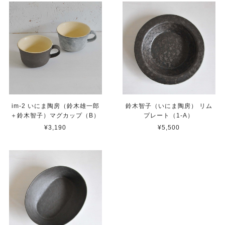
im-2 いにま陶房（鈴木雄一郎
鈴木智子（いにま陶房） リム
＋鈴木智子）マグカップ（B）
プレート（1-A）
¥3,190
¥5,500