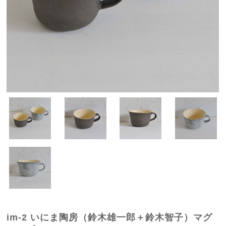
im-2 いにま陶房（鈴木雄一郎＋鈴木智子）マグ