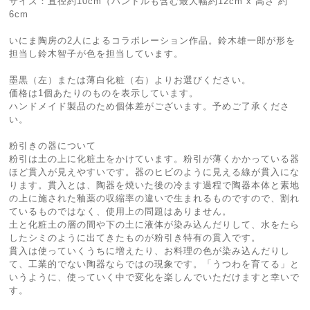
サイズ：直径約10cm（ハンドルも含む最大幅約12cm x 高さ 約
6cm
いにま陶房の2人によるコラボレーション作品。鈴木雄一郎が形を
担当し鈴木智子が色を担当しています。
墨黒（左）または薄白化粧（右）よりお選びください。
価格は1個あたりのものを表示しています。
ハンドメイド製品のため個体差がございます。予めご了承くださ
い。
粉引きの器について
粉引は土の上に化粧土をかけています。粉引が薄くかかっている器
ほど貫入が見えやすいです。器のヒビのように見える線が貫入にな
ります。貫入とは、陶器を焼いた後の冷ます過程で陶器本体と素地
の上に施された釉薬の収縮率の違いで生まれるものですので、割れ
ているものではなく、使用上の問題はありません。
土と化粧土の層の間や下の土に液体が染み込んだりして、水をたら
したシミのように出てきたものが粉引き特有の貫入です。
貫入は使っていくうちに増えたり、お料理の色が染み込んだりし
て、工業的でない陶器ならではの現象です。「うつわを育てる」と
いうように、使っていく中で変化を楽しんでいただけますと幸いで
す。