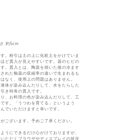
）
さ 約5cm
です。粉引は土の上に化粧土をかけていま
器ほど貫入が見えやすいです。器のヒビの
ます。貫入とは、陶器を焼いた後の冷ます
施された釉薬の収縮率の違いで生まれるも
ではなく、使用上の問題はありません。
に液体が染み込んだりして、水をたらした
粉引き特有の貫入です。
たり、お料理の色が染み込んだりして、工
象です。「うつわを育てる」というよう
しんでいただけますと幸いです。
差がございます。予めご了承ください。
いようにできるだけ心がけておりますが、
覧いただくブラウザやディスプレイの状況