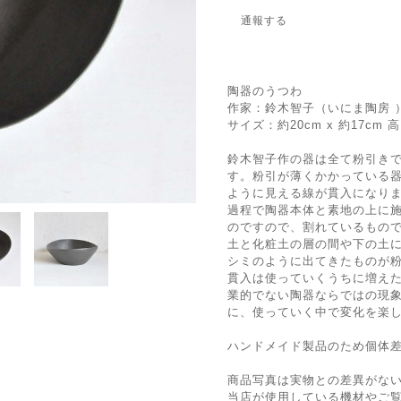
通報する
陶器のうつわ
作家：鈴木智子（いにま陶房 
サイズ：約20cm x 約17cm 高
鈴木智子作の器は全て粉引き
す。粉引が薄くかかっている
ように見える線が貫入になり
過程で陶器本体と素地の上に
のですので、割れているもの
土と化粧土の層の間や下の土
シミのように出てきたものが
貫入は使っていくうちに増え
業的でない陶器ならではの現
に、使っていく中で変化を楽
ハンドメイド製品のため個体
商品写真は実物との差異がな
当店が使用している機材やご