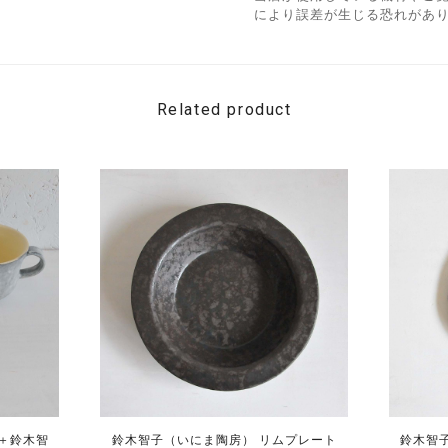
により誤差が生じる恐れがあ
Related product
郎＋鈴木智
鈴木智子（いにま陶房） リムプレート
鈴木智