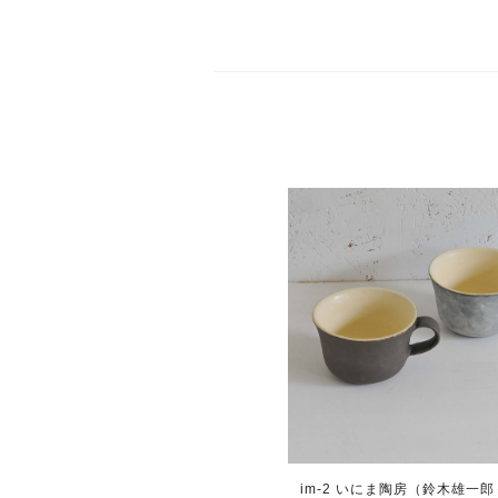
im-2 いにま陶房（鈴木雄一