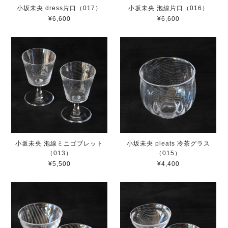
小坂未央 dress片口（017）
小坂未央 泡線片口（016）
¥6,600
¥6,600
小坂未央 泡線ミニゴブレット
小坂未央 pleats 冷茶グラス
（013）
（015）
¥5,500
¥4,400