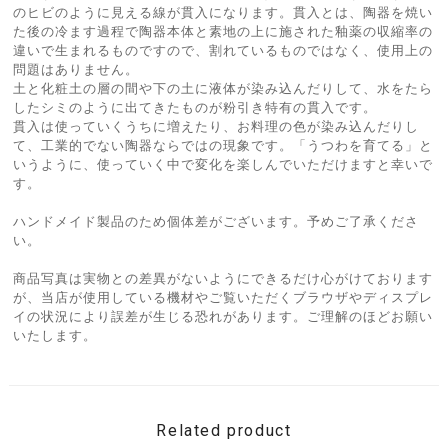
のヒビのように見える線が貫入になります。貫入とは、陶器を焼い
た後の冷ます過程で陶器本体と素地の上に施された釉薬の収縮率の
違いで生まれるものですので、割れているものではなく、使用上の
問題はありません。
土と化粧土の層の間や下の土に液体が染み込んだりして、水をたら
したシミのように出てきたものが粉引き特有の貫入です。
貫入は使っていくうちに増えたり、お料理の色が染み込んだりし
て、工業的でない陶器ならではの現象です。「うつわを育てる」と
いうように、使っていく中で変化を楽しんでいただけますと幸いで
す。
ハンドメイド製品のため個体差がございます。予めご了承くださ
い。
商品写真は実物との差異がないようにできるだけ心がけております
が、当店が使用している機材やご覧いただくブラウザやディスプレ
イの状況により誤差が生じる恐れがあります。ご理解のほどお願い
いたします。
Related product