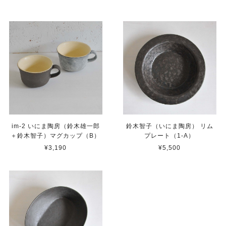
im-2 いにま陶房（鈴木雄一郎
鈴木智子（いにま陶房） リム
＋鈴木智子）マグカップ（B）
プレート（1-A）
¥3,190
¥5,500