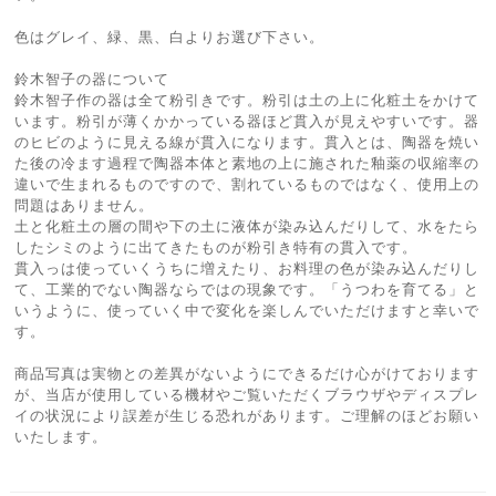
色はグレイ、緑、黒、白よりお選び下さい。
鈴木智子の器について
鈴木智子作の器は全て粉引きです。粉引は土の上に化粧土をかけて
います。粉引が薄くかかっている器ほど貫入が見えやすいです。器
のヒビのように見える線が貫入になります。貫入とは、陶器を焼い
た後の冷ます過程で陶器本体と素地の上に施された釉薬の収縮率の
違いで生まれるものですので、割れているものではなく、使用上の
問題はありません。
土と化粧土の層の間や下の土に液体が染み込んだりして、水をたら
したシミのように出てきたものが粉引き特有の貫入です。
貫入っは使っていくうちに増えたり、お料理の色が染み込んだりし
て、工業的でない陶器ならではの現象です。「うつわを育てる」と
いうように、使っていく中で変化を楽しんでいただけますと幸いで
す。
商品写真は実物との差異がないようにできるだけ心がけております
が、当店が使用している機材やご覧いただくブラウザやディスプレ
イの状況により誤差が生じる恐れがあります。ご理解のほどお願い
いたします。