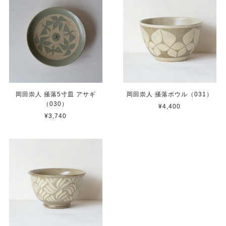
岡田崇人 掻落5寸皿 アサギ
岡田崇人 掻落ボウル（031）
（030）
¥4,400
¥3,740