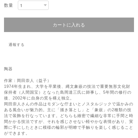
数量
カートに入れる
通報する
陶器
作家：岡田崇人（益子）
1974年生まれ、大学を卒業後、縄文象嵌の技法で重要無形文化財
保持者（人間国宝）となった島岡達三氏に師事し、5年間の修行の
後、2002年に自身の窯を構え独立。
岡田崇人さんの作品はモダンな佇まいとノスタルジックで温かみの
ある風合いが魅力的。主に「掻き落とし」と「象嵌」の2種類の技
法で装飾を行なっています。どちらも緻密で繊細な非常に手間と時
間かかる技法ですが、それを感じさせない軽やかな表情があり、実
際に手にしたときに模様の輪郭が明瞭で手触りを楽しく感じること
ができます。