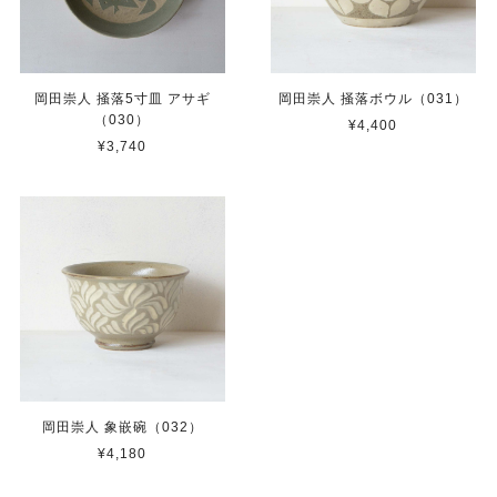
岡田崇人 掻落5寸皿 アサギ
岡田崇人 掻落ボウル（031）
（030）
¥4,400
¥3,740
岡田崇人 象嵌碗（032）
¥4,180