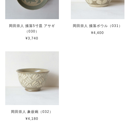
岡田崇人 掻落5寸皿 アサギ
岡田崇人 掻落ボウル（031）
（030）
¥4,400
¥3,740
岡田崇人 象嵌碗（032）
¥4,180