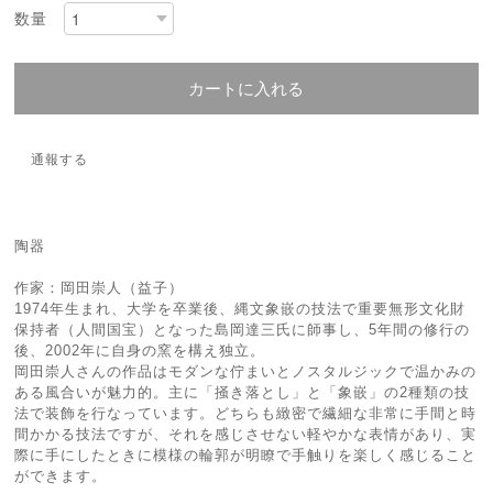
数量
カートに入れる
通報する
陶器
作家：岡田崇人（益子）
1974年生まれ、大学を卒業後、縄文象嵌の技法で重要無形文化財
保持者（人間国宝）となった島岡達三氏に師事し、5年間の修行の
後、2002年に自身の窯を構え独立。
岡田崇人さんの作品はモダンな佇まいとノスタルジックで温かみの
ある風合いが魅力的。主に「掻き落とし」と「象嵌」の2種類の技
法で装飾を行なっています。どちらも緻密で繊細な非常に手間と時
間かかる技法ですが、それを感じさせない軽やかな表情があり、実
際に手にしたときに模様の輪郭が明瞭で手触りを楽しく感じること
ができます。