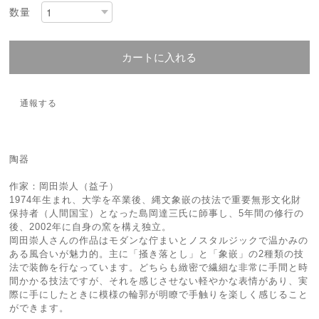
数量
カートに入れる
通報する
陶器
作家：岡田崇人（益子）
1974年生まれ、大学を卒業後、縄文象嵌の技法で重要無形文化財
保持者（人間国宝）となった島岡達三氏に師事し、5年間の修行の
後、2002年に自身の窯を構え独立。
岡田崇人さんの作品はモダンな佇まいとノスタルジックで温かみの
ある風合いが魅力的。主に「掻き落とし」と「象嵌」の2種類の技
法で装飾を行なっています。どちらも緻密で繊細な非常に手間と時
間かかる技法ですが、それを感じさせない軽やかな表情があり、実
際に手にしたときに模様の輪郭が明瞭で手触りを楽しく感じること
ができます。