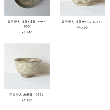
岡田崇人 掻落5寸皿 アサギ
岡田崇人 掻落ボウル（031）
（030）
¥4,400
¥3,740
岡田崇人 象嵌碗（032）
¥4,180