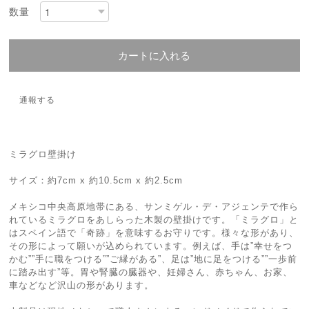
数量
カートに入れる
通報する
ミラグロ壁掛け
サイズ：約7cm x 約10.5cm x 約2.5cm
メキシコ中央高原地帯にある、サンミゲル・デ・アジェンテで作ら
れているミラグロをあしらった木製の壁掛けです。「ミラグロ」と
はスペイン語で「奇跡」を意味するお守りです。様々な形があり、
その形によって願いが込められています。例えば、手は”幸せをつ
かむ””手に職をつける””ご縁がある”、足は”地に足をつける””一歩前
に踏み出す”等。胃や腎臓の臓器や、妊婦さん、赤ちゃん、お家、
車などなど沢山の形があります。