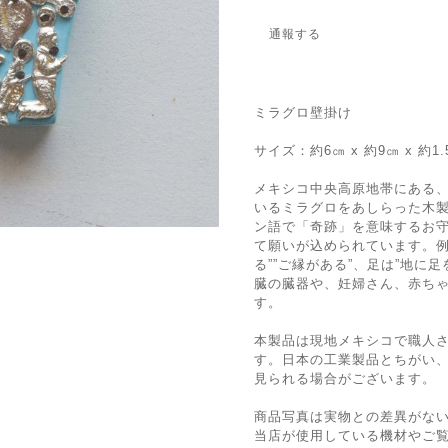
通報する
ミラグロ壁掛け
サイズ：約6㎝ x 約9㎝ x 約1.
メキシコ中央高原地帯にある
いるミラグロをあしらった木
ン語で「奇跡」を意味するお
て願いが込められています。例
る””ご縁がある”、足は”地に
臓の臓器や、妊婦さん、赤ち
す。
本製品は現地メキシコで職人
す。日本の工業製品とちがい
見られる場合がございます。
商品写真は実物との差異がな
当店が使用している機材やご