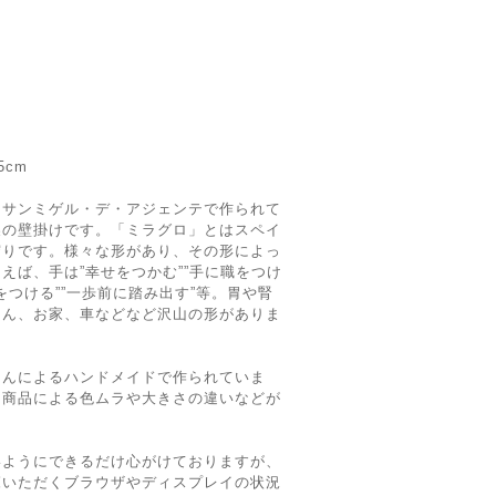
5cm
、サンミゲル・デ・アジェンテで作られて
製の壁掛けです。「ミラグロ」とはスペイ
守りです。様々な形があり、その形によっ
えば、手は”幸せをつかむ””手に職をつけ
足をつける””一歩前に踏み出す”等。胃や腎
ゃん、お家、車などなど沢山の形がありま
さんによるハンドメイドで作られていま
、商品による色ムラや大きさの違いなどが
いようにできるだけ心がけておりますが、
覧いただくブラウザやディスプレイの状況