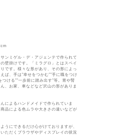
2cm
、サンミゲル・デ・アジェンテで作られて
製の壁掛けです。「ミラグロ」とはスペイ
守りです。様々な形があり、その形によっ
えば、手は”幸せをつかむ””手に職をつけ
足をつける””一歩前に踏み出す”等。胃や腎
ゃん、お家、車などなど沢山の形がありま
さんによるハンドメイドで作られていま
、商品による色ムラや大きさの違いなどが
いようにできるだけ心がけておりますが、
覧いただくブラウザやディスプレイの状況