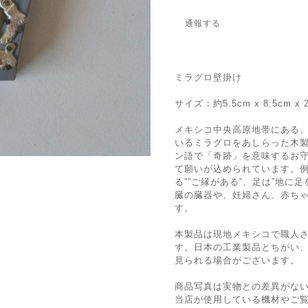
通報する
ミラグロ壁掛け
サイズ：約5.5cm x 8.5cm x 
メキシコ中央高原地帯にある
いるミラグロをあしらった木
ン語で「奇跡」を意味するお
て願いが込められています。例
る””ご縁がある”、足は”地に
臓の臓器や、妊婦さん、赤ち
す。
本製品は現地メキシコで職人
す。日本の工業製品とちがい
見られる場合がございます。
商品写真は実物との差異がな
当店が使用している機材やご