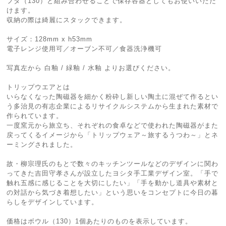
フタ（130）と組み合わせることで保存容器としてもお使いいただ
けます。
収納の際は綺麗にスタックできます。
サイズ：128mm x h53mm
電子レンジ使用可／オーブン不可／食器洗浄機可
写真左から 白釉 / 緑釉 / 水釉 よりお選びください。
トリップウエアとは
いらなくなった陶磁器を細かく粉砕し新しい陶土に混ぜて作るとい
う多治見の有志企業によるリサイクルシステムから生まれた素材で
作られています。
一度窯元から旅立ち、それぞれの食卓などで使われた陶磁器がまた
戻ってくるイメージから「トリップウェア～旅するうつわ～」とネ
ーミングされました。
故・柳宗理氏のもとで数々のキッチンツールなどのデザインに関わ
ってきた吉田守孝さんが設立したヨシタ手工業デザイン室。「手で
触れ五感に感じることを大切にしたい」「手を動かし道具や素材と
の対話から気づき着想したい」という思いをコンセプトに今日の暮
らしをデザインしています。
価格はボウル（130）1個あたりのものを表示しています。