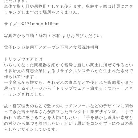
ただけます。
単体で取り皿や果物皿としても使えます。収納する際は綺麗にスタ
ッキングしますので場所をとりません。
サイズ：Φ171mm x h16mm
写真左から白釉 / 緑釉 / 水釉 よりお選びください。
電子レンジ使用可／オーブン不可／食器洗浄機可
トリップウエアとは
いらなくなった陶磁器を細かく粉砕し新しい陶土に混ぜて作るとい
う多治見の有志企業によるリサイクルシステムから生まれた素材で
作られています。
一度窯元から旅立ち、それぞれの食卓などで使われた陶磁器がまた
戻ってくるイメージから「トリップウェア～旅するうつわ～」とネ
ーミングされました。
故・柳宗理氏のもとで数々のキッチンツールなどのデザインに関わ
ってきた吉田守孝さんが設立したヨシタ手工業デザイン室。「手で
触れ五感に感じることを大切にしたい」「手を動かし道具や素材と
の対話から気づき着想したい」という思いをコンセプトに今日の暮
らしをデザインしています。