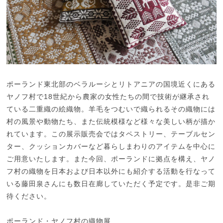
ポーランド東北部のベラルーシとリトアニアの国境近くにある
ヤノフ村で18世紀から農家の女性たちの間で技術が継承され
ている二重織の絵織物。羊毛をつむいで織られるその織物には
村の風景や動物たち、また伝統模様など様々な美しい柄が描か
れています。この展示販売会ではタペストリー、テーブルセン
ター、クッションカバーなど暮らしまわりのアイテムを中心に
ご用意いたします。また今回、ポーランドに拠点を構え、ヤノ
フ村の織物を日本および日本以外にも紹介する活動を行なって
いる藤田泉さんにも数日在廊していただく予定です。是非ご期
待ください。
ポーランド・ヤノフ村の織物展