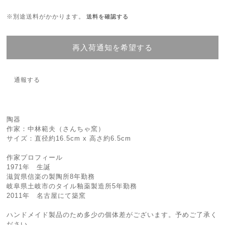
※別途送料がかかります。
送料を確認する
再入荷通知を希望する
通報する
陶器
作家：中林範夫（さんちゃ窯）
サイズ：直径約16.5cm x 高さ約6.5cm
作家プロフィール
1971年 生誕
滋賀県信楽の製陶所8年勤務
岐阜県土岐市のタイル釉薬製造所5年勤務
2011年 名古屋にて築窯
ハンドメイド製品のため多少の個体差がございます。予めご了承く
ださい。