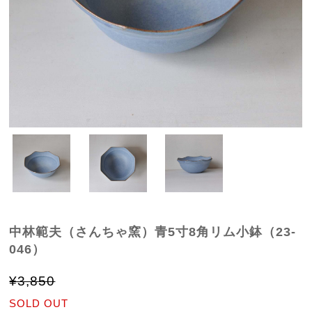
中林範夫（さんちゃ窯）青5寸8角リム小鉢（23-
046）
¥3,850
SOLD OUT