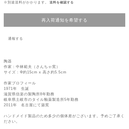
※別途送料がかかります。
送料を確認する
再入荷通知を希望する
通報する
陶器
作家：中林範夫（さんちゃ窯）
サイズ：Φ約15cm x 高さ約5.5cm
作家プロフィール
1971年 生誕
滋賀県信楽の製陶所8年勤務
岐阜県土岐市のタイル釉薬製造所5年勤務
2011年 名古屋にて築窯
ハンドメイド製品のため多少の個体差がございます。予めご了承く
ださい。