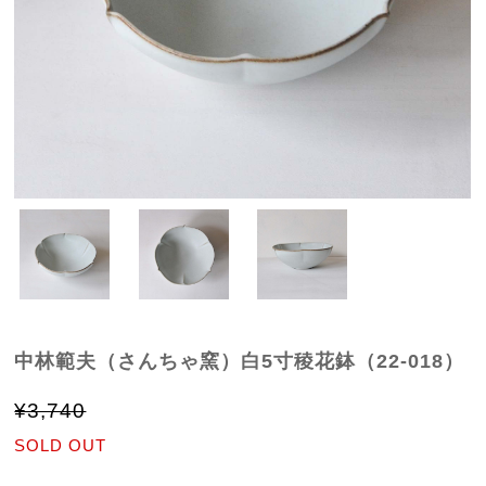
中林範夫（さんちゃ窯）白5寸稜花鉢（22-018）
¥3,740
SOLD OUT