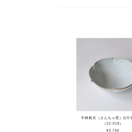
中林範夫（さんちゃ窯）白5
（22-018）
¥3,740