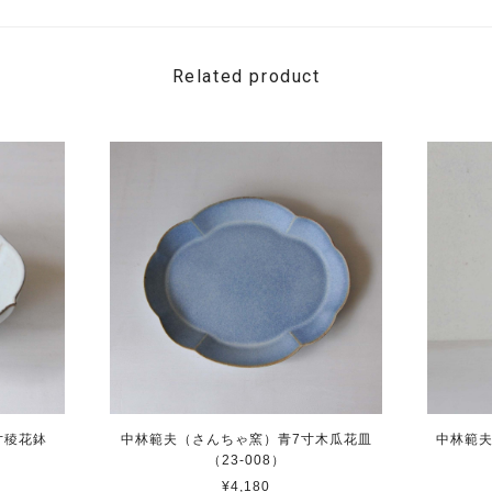
Related product
寸稜花鉢
中林範夫（さんちゃ窯）青7寸木瓜花皿
中林範夫
（23-008）
¥4,180