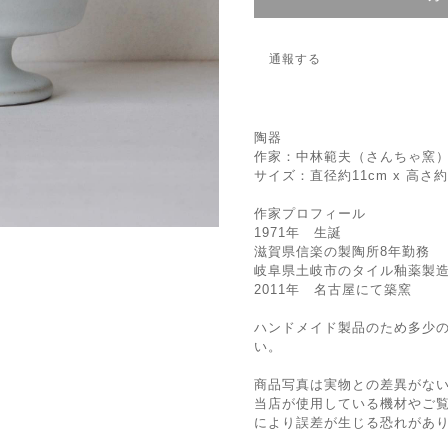
通報する
陶器
作家：中林範夫（さんちゃ窯
サイズ：直径約11cm x 高さ約7
作家プロフィール
1971年 生誕
滋賀県信楽の製陶所8年勤務
岐阜県土岐市のタイル釉薬製造
2011年 名古屋にて築窯
ハンドメイド製品のため多少
い。
商品写真は実物との差異がな
当店が使用している機材やご
により誤差が生じる恐れがあ