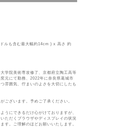
ドルも含む最大幅約14cm ) x 高さ 約
学大学院美術専攻修了、京都府立陶工高等
窯元にて勤務、2022年に奈良県葛城市
持つ雰囲気、佇まいのよさを大切にしたも
差がございます。予めご了承ください。
いようにできるだけ心がけておりますが、
覧いただくブラウザやディスプレイの状況
ります。ご理解のほどお願いいたします。