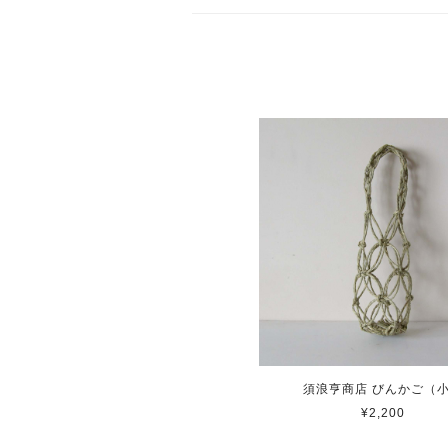
須浪亨商店 びんかご（
¥2,200