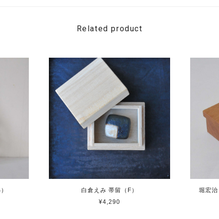
Related product
小）
白倉えみ 帯留（F）
堀宏治
¥4,290