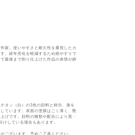
工作家。使いやすさと耐久性を重視したカ
ます。経年劣化を軽減するため紙やすりで
けで最後まで削り仕上げた作品の表情が静
。
チタン（白）の3色の顔料と柿渋、漆を
色しています。表面の塗膜はごく薄く、艶
仕上げです。顔料の種類や配合により黒・
分けしている場合もあります。
差がございます。予めご了承ください。