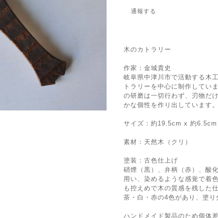
通報する
木のカトラリー
作家：金城貴史
岐阜県中津川市で活動する木
トラリーを中心に制作してい
の研磨は一切行わず、刃物だ
かな個性を作り出しています
サイズ：約19.5cm x 約6.5cm
素材：天然木（クリ）
塗装：古色仕上げ
硝煙（黒）、弁柄（赤）、酸化
用い、染めるような感覚で着
も控えめで木の質感を残した
茶・白・赤の4色があり、塗り
ハンドメイド製品のため個体