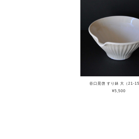
谷口晃啓 すり鉢 大（21-1
¥5,500