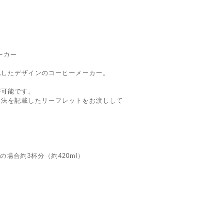
ーカー
化したデザインのコーヒーメーカー。
が可能です。
方法を記載したリーフレットをお渡しして
の場合約3杯分（約420ml）