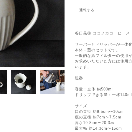
通報する
谷口晃啓 ココノカコーヒーメ
サーバーとドリッパーが一体
本体＋蓋のセットです。
一般的な紙フィルターの使用
お求めいただいた方には使用
います。
磁器
容量：全体 約500ml
ドリップできる量：一杯140ml
サイズ
口の直径 約9.5cm〜10cm
底の直径 約7cm〜7.5cm
高さ19.8cm〜20.3㎝
最大幅 約14.3cm〜15cm