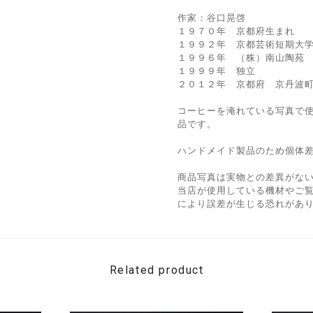
作家：谷口晃啓
１９７０年 京都府生まれ
１９９２年 京都芸術短期大
１９９６年 （株）南山陶苑
１９９９年 独立
２０１２年 京都府 京丹波
コーヒーを淹れている写真で
品です。
ハンドメイド製品のため個体
商品写真は実物との差異がな
当店が使用している機材やご
により誤差が生じる恐れがあ
Related product