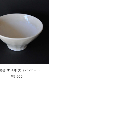
晃啓 すり鉢 大（21-15-E）
¥5,500