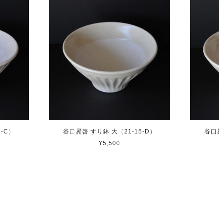
5-C）
谷口晃啓 すり鉢 大（21-15-D）
谷口
¥5,500