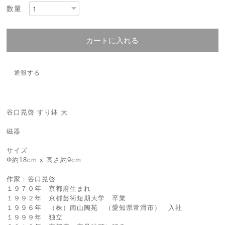
数量
カートに入れる
通報する
谷口晃啓 すり鉢 大
磁器
サイズ
Φ約18cm x 高さ約9cm
作家：谷口晃啓
１９７０年 京都府生まれ
１９９２年 京都芸術短期大学 卒業
１９９６年 （株）南山陶苑 （愛知県常滑市） 入社
１９９９年 独立