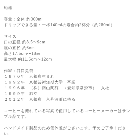
磁器
容量：全体 約360ml
ドリップできる量：一杯140mlの場合約2杯分（約280ml）
サイズ
口の直径 約8.5〜9cm
底の直径 約6cm
高さ17.5cm〜18㎝
最大幅 約11.5cm〜12cm
作家：谷口晃啓
１９７０年 京都府生まれ
１９９２年 京都芸術短期大学 卒業
１９９６年 （株）南山陶苑 （愛知県常滑市） 入社
１９９９年 独立
２０１２年 京都府 京丹波町に移る
コーヒーを淹れている写真で使用しているコーヒーメーカーはサン
プル品です。
ハンドメイド製品のため個体差がございます。予めご了承くださ
い。