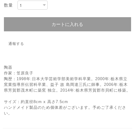
数量
カートに入れる
通報する
陶器
作家：笠原良子
陶歴：1998年:日本大学芸術学部美術学科卒業。2000年:栃木県立
窯業指導所伝習科卒業、益子 故 島岡達三氏に師事。2006年:栃木
県芳賀郡茂木町に築窯 独立。2014年:栃木県芳賀郡市貝町に移築。
サイズ：約直径8cm x 高さ7.5cm
ハンドメイド製品のため個体差がございます。予めご了承くださ
い。