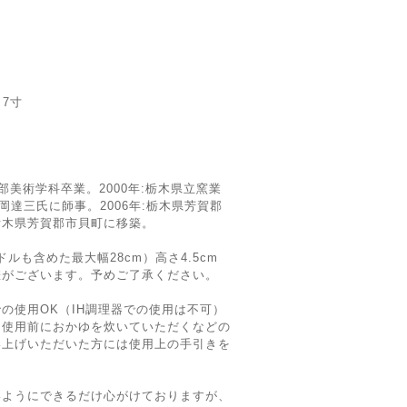
 7寸
学部美術学科卒業。2000年:栃木県立窯業
岡達三氏に師事。2006年:栃木県芳賀郡
:栃木県芳賀郡市貝町に移築。
ドルも含めた最大幅28cm）高さ4.5cm
差がございます。予めご了承ください。
の使用OK（IH調理器での使用は不可）
、使用前におかゆを炊いていただくなどの
い上げいただいた方には使用上の手引きを
いようにできるだけ心がけておりますが、