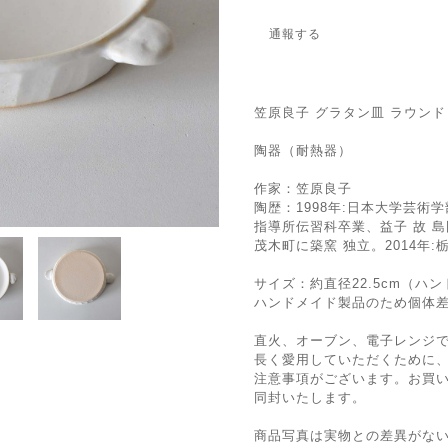
通報する
笠原良子 グラタン皿 ラウンド
陶器（耐熱器）
作家：笠原良子
陶歴：1998年:日本大学芸術
指導所伝習科卒業、益子 故 島
茂木町に築窯 独立。2014年
サイズ：約直径22.5cm（ハン
ハンドメイド製品のため個体
直火、オーブン、電子レンジで
長く愛用していただくために
注意事項がございます。お買
同封いたします。
商品写真は実物との差異がな