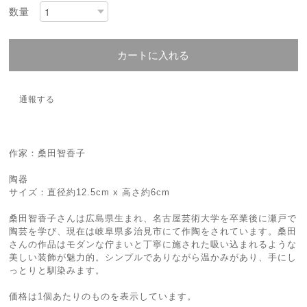
数量
カートに入れる
通報する
作家：桑田智香子
陶器
サイズ：直径約12.5cm x 高さ約6cm
桑田智香子さんは広島県生まれ、名古屋芸術大学を卒業後に瀬戸で
陶芸を学び、現在は岐阜県多治見市にて作陶をされています。桑田
さんの作品はモダンな佇まいと丁寧に施された吸い込まれるような
美しい装飾が魅力的。シンプルでありながら温かみがあり、手にし
っとりと馴染みます。
価格は1個あたりのものを表示しています。