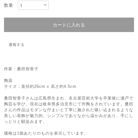
数量
カートに入れる
通報する
作家：桑田智香子
陶器
サイズ：直径約26cm x 高さ約4.5cm
桑田智香子さんは広島県生まれ、名古屋芸術大学を卒業後に瀬戸で
陶芸を学び、現在は岐阜県多治見市にて作陶をされています。桑田
さんの作品はモダンな佇まいと丁寧に施された吸い込まれるような
美しい装飾が魅力的。シンプルでありながら温かみがあり、手にし
っとりと馴染みます。
価格は1個あたりのものを表示しています。