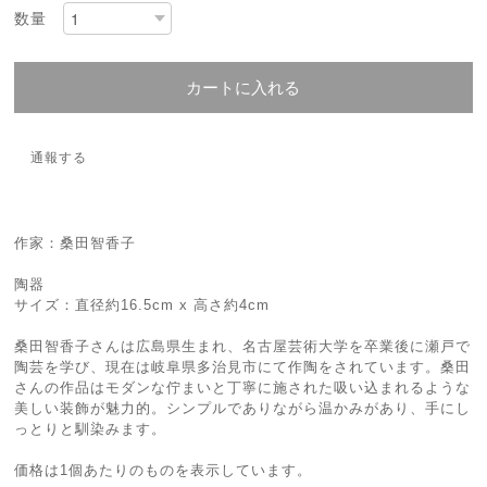
数量
カートに入れる
通報する
作家：桑田智香子
陶器
サイズ：直径約16.5cm x 高さ約4cm
桑田智香子さんは広島県生まれ、名古屋芸術大学を卒業後に瀬戸で
陶芸を学び、現在は岐阜県多治見市にて作陶をされています。桑田
さんの作品はモダンな佇まいと丁寧に施された吸い込まれるような
美しい装飾が魅力的。シンプルでありながら温かみがあり、手にし
っとりと馴染みます。
価格は1個あたりのものを表示しています。