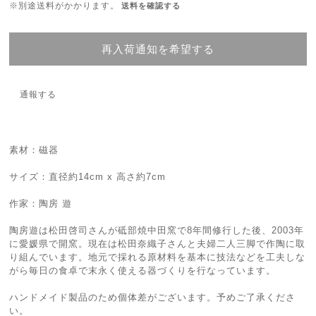
※別途送料がかかります。
送料を確認する
再入荷通知を希望する
通報する
素材：磁器
サイズ：直径約14cm x 高さ約7cm
作家：陶房 遊
陶房遊は松田啓司さんが砥部焼中田窯で8年間修行した後、2003年
に愛媛県で開窯。現在は松田奈織子さんと夫婦二人三脚で作陶に取
り組んでいます。地元で採れる原材料を基本に技法などを工夫しな
がら毎日の食卓で末永く使える器づくりを行なっています。
ハンドメイド製品のため個体差がございます。予めご了承くださ
い。