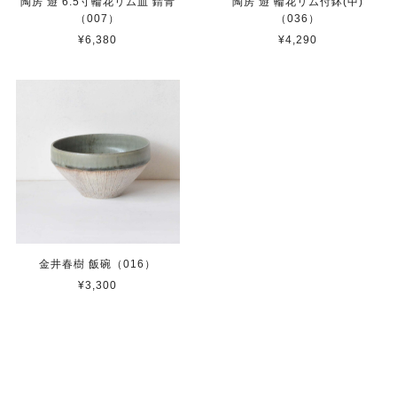
陶房 遊 6.5寸輪花リム皿 錆青
陶房 遊 輪花リム付鉢(中)
（007）
（036）
¥6,380
¥4,290
金井春樹 飯碗（016）
¥3,300