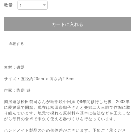
数量
カートに入れる
通報する
素材：磁器
サイズ：直径約20cm x 高さ約2.5cm
作家：陶房 遊
陶房遊は松田啓司さんが砥部焼中田窯で8年間修行した後、2003年
に愛媛県で開窯。現在は松田奈織子さんと夫婦二人三脚で作陶に取
り組んでいます。地元で採れる原材料を基本に技法などを工夫しな
がら毎日の食卓で末永く使える器づくりを行なっています。
ハンドメイド製品のため個体差がございます。予めご了承くださ