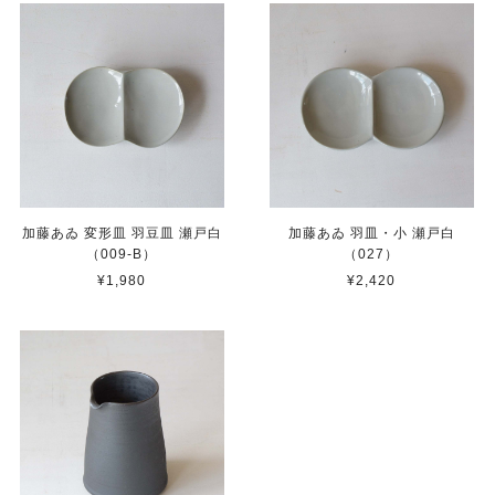
加藤あゐ 変形皿 羽豆皿 瀬戸白
加藤あゐ 羽皿・小 瀬戸白
（009-B）
（027）
¥1,980
¥2,420