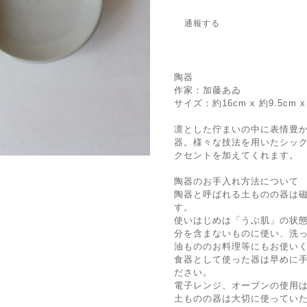
通報する
陶器
作家：加藤あゐ
サイズ：約16cm x 約9.5cm x
凛とした佇まいの中に表情豊
器。様々な技法を用いたシッ
クセントを加えてくれます。
陶器のお手入れ方法について
陶器と呼ばれる土ものの器は
す。
使いはじめは「うぶ肌」の状
分を含まないものに使い、洗
油もののお料理等にもお使い
食器として使った器は早めに
ださい。
電子レンジ、オーブンの使用
土ものの器は大切に使ってい