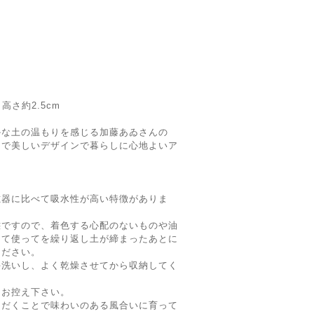
 高さ約2.5cm
かな土の温もりを感じる加藤あゐさんの
クで美しいデザインで暮らしに心地よいア
磁器に比べて吸水性が高い特徴がありま
態ですので、着色する心配のないものや油
って使ってを繰り返し土が締まったあとに
ください。
手洗いし、よく乾燥させてから収納してく
はお控え下さい。
ただくことで味わいのある風合いに育って