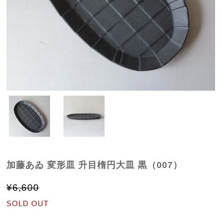
加藤あゐ 変形皿 升目楕円大皿 黒（007）
¥6,600
SOLD OUT