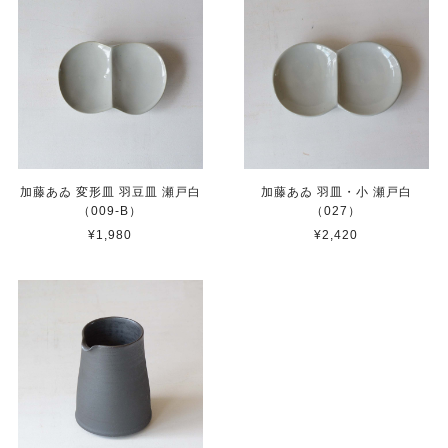
加藤あゐ 変形皿 羽豆皿 瀬戸白
加藤あゐ 羽皿・小 瀬戸白
（009-B）
（027）
¥1,980
¥2,420