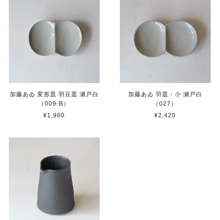
加藤あゐ 変形皿 羽豆皿 瀬戸白
加藤あゐ 羽皿・小 瀬戸白
（009-B）
（027）
¥1,980
¥2,420