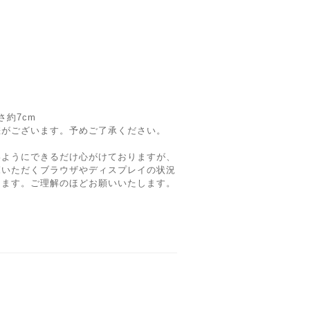
）
高さ約7cm
差がございます。予めご了承ください。
いようにできるだけ心がけておりますが、
覧いただくブラウザやディスプレイの状況
ります。ご理解のほどお願いいたします。