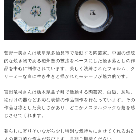
菅野一美さんは岐阜県多治見市で活動する陶芸家。中国の伝統
的な焼き物である磁州窯の技法をベースにした掻き落としの作
品を中心に制作されています。美しく洗練されたフォルム、ク
リーミーな白に生き生きと描かれたモチーフが魅力的です。
宮田竜司さんは栃木県益子町で活動する陶芸家。白磁、灰釉、
絵付けの器など多彩な表情の作品制作を行なっています。その
作品は凛とした美しさがあり、どこかノスタルジックな趣を感
じさせてくれます。
暮らしに寄りそいながら少し特別な気持ちにさせてくれるお2
人の魅力的な作品が並びます。是非ご期待ください。