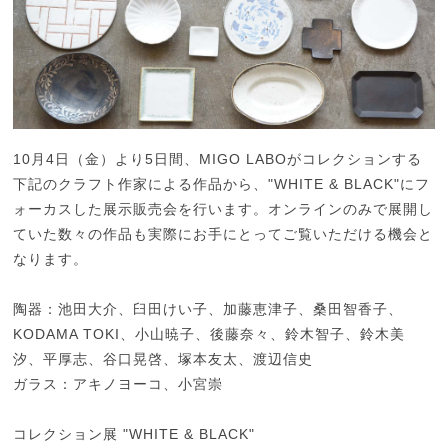
10月4日（金）より5日間、MIGO LABOがコレクションする
下記のクラフト作家による作品から、"WHITE & BLACK"にフ
ォーカスした展示販売会を行います。オンラインのみで展開し
ていた数々の作品も実際にお手にとってご覧いただける機会と
なります。
陶器：池田大介、臼田けい子、加藤恵津子、桑田智香子、
KODAMA TOKI、小山暁子、後藤奈々、鈴木智子、鈴木美
汐、平厚志、谷口晃啓、塚本友太、渡辺信史
ガラス：アキノヨーコ、小宮崇
コレクション展 "WHITE & BLACK"