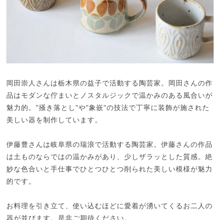
岡田崇人さんは栃木県の益子で活動する陶芸家。岡田さんの作
品はモダンな佇まいとノスタルジックで温かみのある風合いが
魅力的。"掻き落とし"や"象嵌"の技法で丁寧に装飾が施された
美しい器を制作しています。
伊藤豊さんは岐阜県の瑞浪で活動する陶芸家。伊藤さんの作品
は土ものならではの温かみがあり、少しザラッとした質感。絶
妙な色合いと手仕事でひとつひとつ削られた美しい模様が魅力
的です。
お料理を引き立て、使い込むほどに愛着が湧いてくるお二人の
器が並びます。是非ご期待ください。