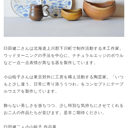
臼田健二さんは北海道上川郡下川町で制作活動する木工作家。
ウッドターニングの手法を中心に、ナチュラルエッジのボウル
など一点一点表情が異なる器を製作しています。
小山暁子さんは東京郊外に工房を構え活動する陶芸家。「いつ
もと少し違う、日常に寄り添ううつわ」をコンセプトにテーブ
ルウエアを製作しています。
飾らない美しさを放ちつつ、少し特別な気持ちにさせてくれる
お二人の作品たちが並びます。是非ご期待ください。
臼田健二＋小山暁子 作品展