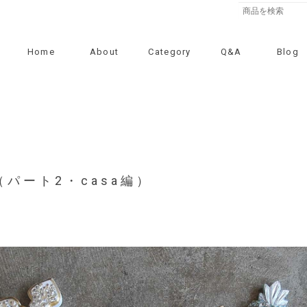
Home
About
Category
Q&A
Blog
.5（パート2・casa編）