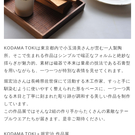
KODAMA TOKIは東京都内で小玉清美さんが営む一人製陶
所。そこで生まれる作品はシンプルで端正なフォルムと絶妙な
揺らぎが魅力的。素材は磁器で本来は量産の技法である石膏型
を用いながらも、一つ一つが特別な表情を見せてくれます。
堀宏治さんは長崎県佐世保にて活動する木工作家。すっと手に
馴染むように使いやすく整えられた形をベースに、一つ一つ異
なる木目と丁寧に刻まれた彫り跡が調和する美しい作品を制作
しています。
この作品展ではそんな2組の作り手からたくさんの素敵なテー
ブルウエアたちが届きます。是非ご期待ください。
KODAMA TOKI＋堀宏治 作品展