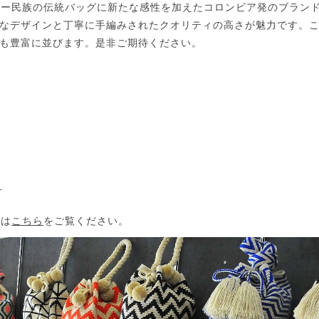
・ワユー民族の伝統バッグに新たな感性を加えたコロンビア発のブラ
なデザインと丁寧に手編みされたクオリティの高さが魅力です。
も豊富に並びます。是非ご期待ください。
）
1
m
ては
こちら
をご覧ください。