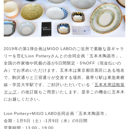
2019年の第1弾企画はMIGO LABOのご近所で素敵な器ギャラ
リーを営むLion Potteryさんとの合同企画「五本木陶器市」。
全国の作家物や民藝の器が5日間限定・5%OFF（現金払いの
み）でお求めいただけます。五本木は東京都目黒区にある地名
で、駒沢通りと三宿通りが交差する場所。最寄り駅は東急東横
線・学芸大学駅です。ご好評いただいている「
五本木周辺散策
マップ
」の改訂版もご用意いたします。是非この機会に五本木
にお越しください。
Lion Pottery+MIGO LABO合同企画「五本木陶器市」
会期：1月5日（土）-1月9日（水）の5日間
営業時間：13:00 - 19:00