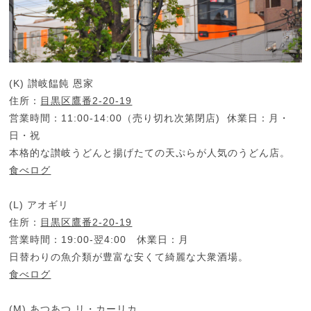
(K) 讃岐饂飩 恩家
住所：
目黒区鷹番2-20-19
営業時間：11:00-14:00（売り切れ次第閉店) 休業日：月・
日・祝
本格的な讃岐うどんと揚げたての天ぷらが人気のうどん店。
食べログ
(L) アオギリ
住所：
目黒区鷹番2-20-19
営業時間：19:00-翌4:00 休業日：月
日替わりの魚介類が豊富な安くて綺麗な大衆酒場。
食べログ
(M) あつあつ リ・カーリカ