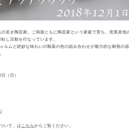
まれの若き陶芸家。ご両親ともに陶芸家という家庭で育ち、窯業産地
を移転し活動を行なっています。
ォルムと絶妙な味わいの釉薬の色の組み合わせが魅力的な耐熱の
。
）
2日（日）
1
/
ついて」は
こちら
からご覧ください。