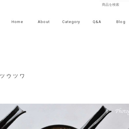
Home
About
Category
Q&A
Blog
アツウツワ